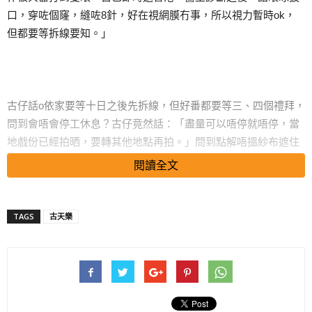
口，穿咗個窿，縫咗8針，好在視網膜冇事，所以視力暫時ok，
但都要等拆線要知。」
古仔話o依家要等十日之後先拆線，但好番都要等三、四個禮拜，
問到會唔會停工休息？古仔竟然話：「盡量可以唔停就唔停，當
地戲份已經拍晒，要轉其他地點再拍。」問到點解唔搵紗布遮住
傷口？唔擔心受感染？佢表示：「做嘢冇辦法，坐飛機返嚟都驚
閱讀全文
氣壓㗎。」問到係咪好痛？古仔話：「梗係啦，眼珠嚟嘅喎，眨
眼都痛，電影公司買咗保險。」此外，日前古仔被影到用摺機電
話被笑娘，佢直認：「係呀，一個習慣嚟，其中一部手機，自己
TAGS
古天樂
都有智能電話check吓email、上吓網。」記者好奇摺機電話仲未
壞？古仔表示：「有壞過，其實自己有幾部，有時啲懷舊嘢係美
好回憶。」