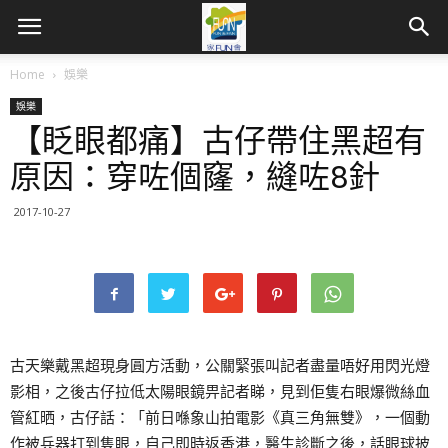
Home
娛樂
娛樂
【眨眼都痛】古仔帶住黑超有
原因：穿咗個窿，縫咗8針
2017-10-27
古天樂戴黑超現身圓方活動，公關緊張叫記者盡量唔好用閃光燈
影相，之後古仔拉低太陽眼鏡畀記者睇，見到佢隻右眼爆微絲血
管紅晒，古仔話：「前日喺象山拍電影《真三角無雙》，一個動
作被兵器打到隻眼，自己即時返香港，醫生診斷之後，話眼球披