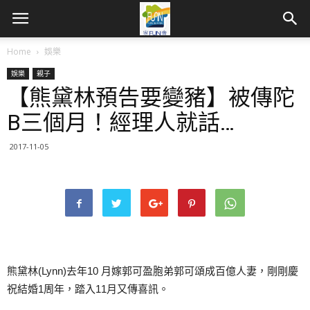
Home
娛樂
娛樂
親子
【熊黛林預告要變豬】被傳陀
B三個月！經理人就話…
2017-11-05
熊黛林(Lynn)去年10 月嫁郭可盈胞弟郭可頌成百億人妻，剛剛慶
祝結婚1周年，踏入11月又傳喜訊。