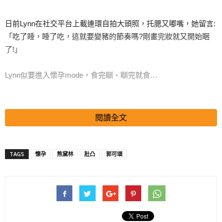
日前Lynn在社交平台上載連環自拍大頭照，托腮又嘟嘴，她留言:
「吃了睡，睡了吃，這就要變豬的節奏嗎?剛畫完妝就又開始睏
了!」
Lynn似要進入懷孕mode，食完瞓、瞓完就食…
同時，日前熊黛林在太古城逛書店被目睹肚凸凸，有傳懷孕3個
閱讀全文
月。
TAGS
懷孕
熊黛林
肚凸
郭可頌
媒體就Lynn傳懷孕求證經理人Kim，她說:「還是等Lynn她本人回
應吧!謝謝!」
搜尋 Travel