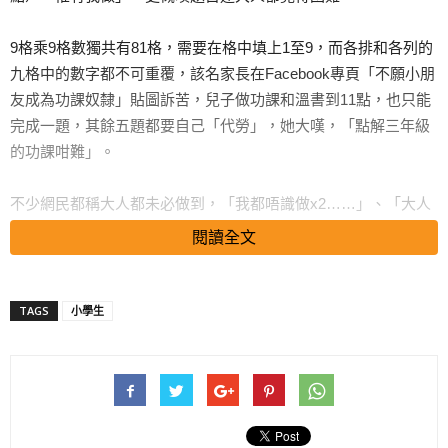
9格乘9格數獨共有81格，需要在格中填上1至9，而各排和各列的
九格中的數字都不可重覆，該名家長在Facebook專頁「不願小朋
友成為功課奴隸」貼圖訴苦，兒子做功課和溫書到11點，也只能
完成一題，其餘五題都要自己「代勞」，她大嘆，「點解三年級
的功課咁難」。
不少網民都稱大人都未必做到，「我都唔識做x2……」、「大人
做都死，要小三做？先叫老師自己玩下先」。也有網民認為老師
閱讀全文
應該循序漸進，由簡單的4格乘4格數獨開始，慢慢增加格的數
目，不應一開始就出太困難的題目。更有網民建議，要向老師表
示不能完成，否則功課會更無法應付。
TAGS
小學生
網民有話說
搜尋 Travel