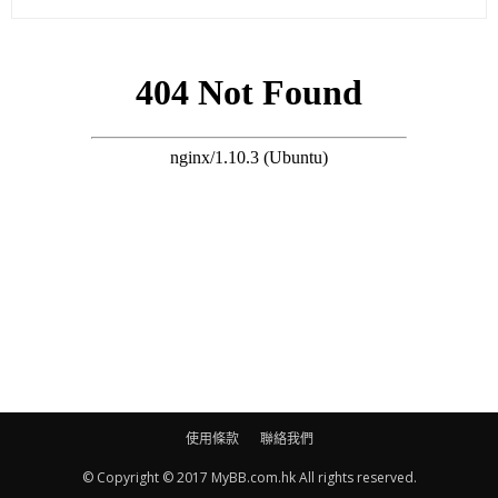
Phoebe Lee 我都唔識做
Carla Lam 我都唔識做x2………
Eric Ng 其實佢先畀4×4 玩下，有興趣再畀6×6，之後先畀9×9成
件事已經唔同咗
Kelvin Choy 大人做都死，要小三做?先叫老師自己玩下先，睇下
佢玩唔玩到，仲要做六條
Ceres Kam 咁多！我會叫個女唔好做，同老師講完成唔到，唔出
聲講有問題，呢啲有問題嘅功課就會無日無知！
(東方日報)
使用條款
聯絡我們
© Copyright © 2017 MyBB.com.hk All rights reserved.