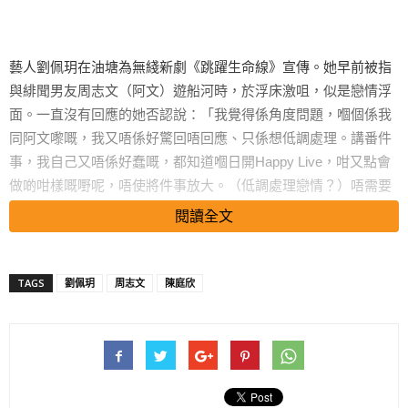
藝人劉佩玥在油塘為無綫新劇《跳躍生命線》宣傳。她早前被指
與緋聞男友周志文（阿文）遊船河時，於浮床激咀，似是戀情浮
面。一直沒有回應的她否認說：「我覺得係角度問題，嗰個係我
同阿文嚟嘅，我又唔係好驚回唔回應、只係想低調處理。講番件
事，我自己又唔係好蠢嘅，都知道嗰日開Happy Live，咁又點會
做啲咁樣嘅嘢呢，唔使將件事放大。（低調處理戀情？）唔需要
用一個娛樂嘅角度去回應，低調亦唔等於係隱瞞。
閱讀全文
TAGS
劉佩玥
周志文
陳庭欣
搜尋 Travel
（係咪拍拖？）我只可以話我哋嘅關係友好、好Friend，成日畀
人話我身邊男仔朋友係兵，佢唔係兵，佢係我好好嘅朋友，女仔