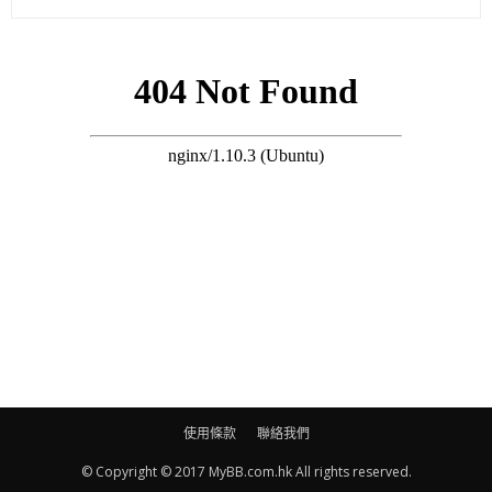
同男仔做Friend都唔係好怪嘅事。（點解要咁低調拍拖？）唔
係，係唔使同所有人公開身邊人嘅關係，唔想工作同訪問每一次
都講呢啲嘢，如果係拍拖，好穩定，有感情基礎先公布，我對關
係好認真，同咗父母講先再同大家講。（見家長未？）冇呀，拜
年先再考慮。」她又透露近日與周志文及友人也繼續有相約去沙
灘玩。
陳庭欣近日回應劉佩玥與周志文戀情似默認兩人拍拖，隨後劉佩
玥在社交網發表「小人論」疑似對陳庭欣不滿，她說：「大家諗
多咗，我有留意佢回應 ，如果係我會叫記者問番當事人，我嘅說
話唔係針對佢，但係有啲人鍾意道聽塗說，我只係抱不平去講。
（陳庭欣多口？）每個人都有發言權，我尊重嘅，我哋亦係好朋
友。」
使用條款
聯絡我們
(on.cc東網)
© Copyright © 2017 MyBB.com.hk All rights reserved.