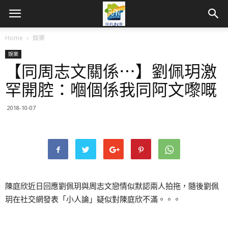
Home
娛樂
娛樂
【同周志文關係⋯】劉佩玥激
罕開腔：嗰個係我同阿文嚟嘅
2018-10-07
陳庭欣近日回應劉佩玥與周志文戀情似默認兩人拍拖，隨後劉佩
玥在社交網發表「小人論」疑似對陳庭欣不滿。。。