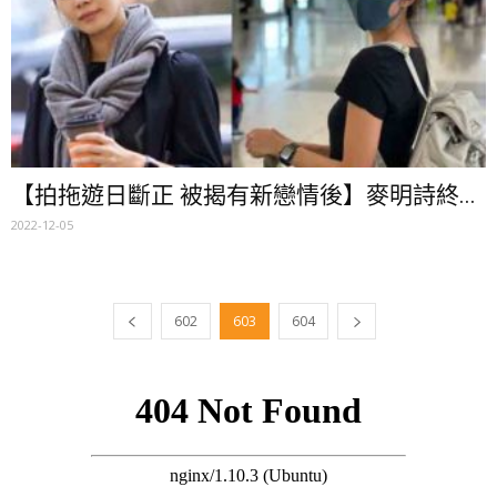
【拍拖遊日斷正 被揭有新戀情後】麥明詩終...
2022-12-05
602
603
604