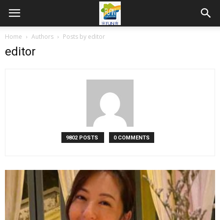
Home
Authors
Posts by editor
editor
9802 POSTS
0 COMMENTS