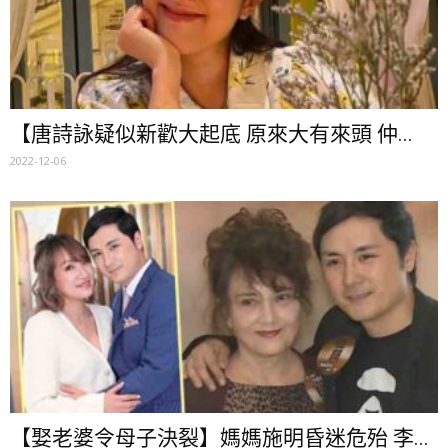
【唐詩詠疑似新歡大起底 原來大有來頭 仲...
2022-12-06
【娶老婆令母子決裂】媽媽施明昏迷危殆 李...