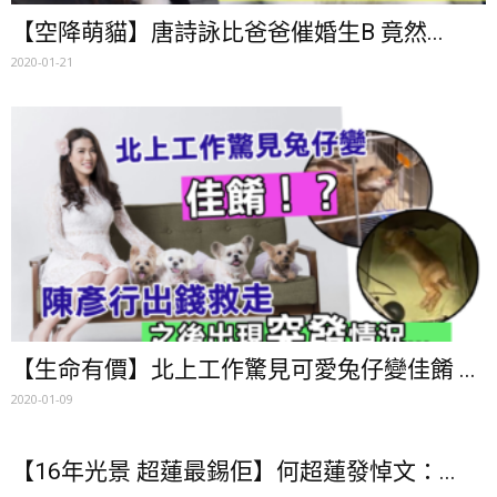
【空降萌貓】唐詩詠比爸爸催婚生B 竟然...
2020-01-21
【生命有價】北上工作驚見可愛兔仔變佳餚 ...
2020-01-09
【16年光景 超蓮最錫佢】何超蓮發悼文：...