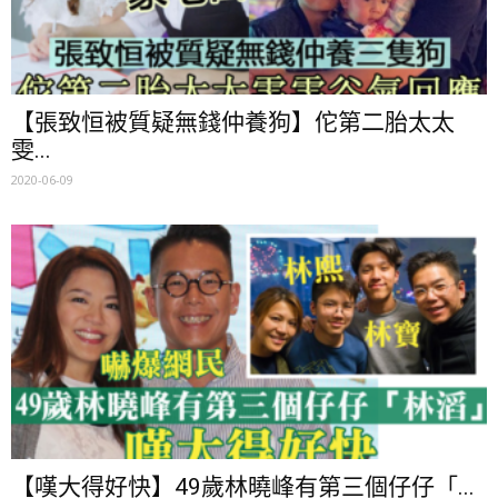
【張致恒被質疑無錢仲養狗】佗第二胎太太
雯...
2020-06-09
【嘆大得好快】49歲林曉峰有第三個仔仔「...