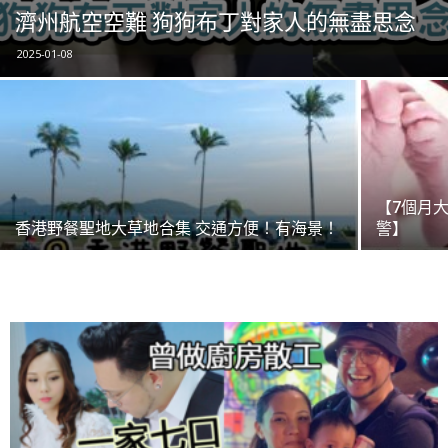
濟州航空空難 狗狗布丁對家人的無盡思念
2025-01-08
【7個月
香港野餐聖地大草地合集 交通方便！有海景！
警】