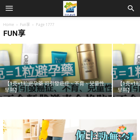
【網民：兩公婆演技太好】諸葛紫岐被逐
Home
點揭發 被指揾...
Fun享
Page 1777
FUN享
2019-04-28
【1克=1粒避孕藥 可引發癌症、不育、兒童性
【1克=
早熟】...
早熟】...