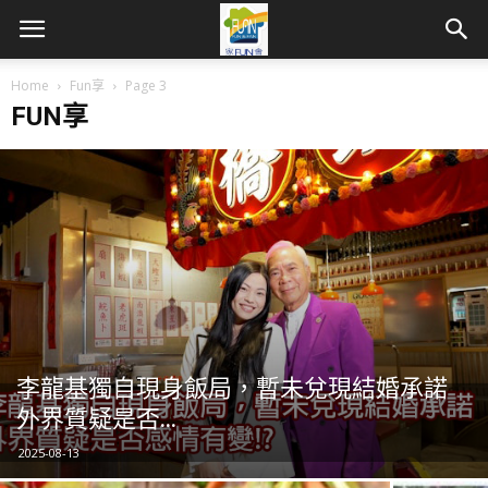
Home
Fun享
Page 3
FUN享
李龍基獨自現身飯局，暫未兌現結婚承諾
外界質疑是否...
2025-08-13