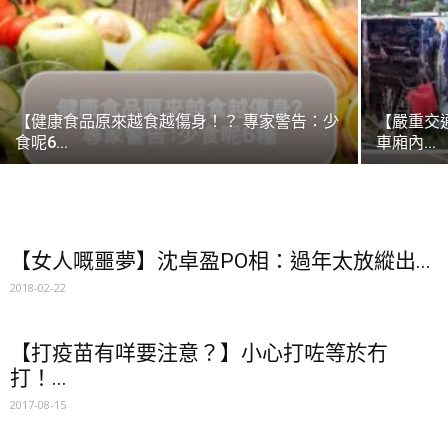
【健康食品原來越食越傷身！？ 專家警告：少
【嚴重交
食呢6...
車廂內...
【女人嘅噩夢】沈卓盈PO相：過年太放縱出...
2018-02-22
【打疫苗有咩要注意？】小心打咗等於冇
打！...
2017-08-15