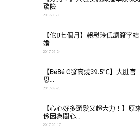
驚險
2017-09-30
【佗B七個月】賴慰玲低調簽字結
婚
2017-09-24
【BéBé G發高燒39.5℃】大肚官
恩...
2017-09-23
【心心好多頭髮又超大力！】原
係因為關心...
2017-09-17