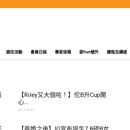
過往活動
會員日誌
專家信箱
家Fun號外
課程及講座
護
【Riley又大個咗！】佗B升Cup開
心...
2017-10-07
好
【再婚之後】IG宣布誕生7.8磅B女