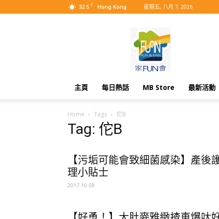
C
32.5
星期五, 八月 7, 2026
Hong Kong
MyBB
主頁
每日熱話
MB Store
最新活動
Home
Tags
佗B
Tag: 佗B
【污垢可能會致細菌感染】產後
理小貼士
2017-10-08
【好勇！】大肚麥雅緻揸車爆呔