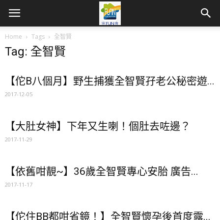
Home
Tags
全智賢
Tag: 全智賢
【佗B八個月】野生捕獲全智賢孖老公秘密遊...
2017-12-05
【大肚女神】下年又生喇！個肚去咗邊？
2017-11-29
【依舊咁靚~】36歲全智賢專心安胎 廣告...
2017-11-17
【佗住BB都咁省鏡！】全智賢懷孕後首度露...