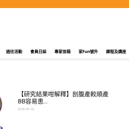
過往活動
會員日誌
專家信箱
家Fun號外
課程及講座
【研究結果咁解釋】剖腹產較順產
BB容易患...
2018-09-16