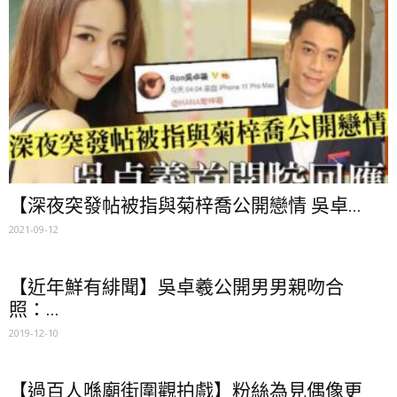
【深夜突發帖被指與菊梓喬公開戀情 吳卓...
2021-09-12
【近年鮮有緋聞】吳卓羲公開男男親吻合
照：...
2019-12-10
【過百人喺廟街圍觀拍戲】粉絲為見偶像更