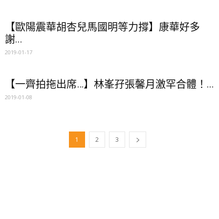
【歐陽震華胡杏兒馬國明等力撐】康華好多
謝...
2019-01-17
【一齊拍拖出席…】林峯孖張馨月激罕合體！...
2019-01-08
1
2
3