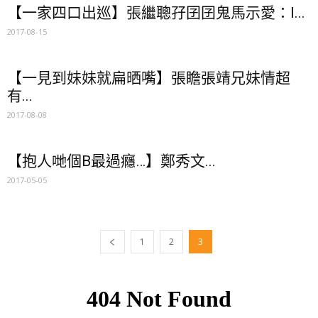
【一家四口出巡】張繼聰孖囝囝鬼馬示愛：I...
2017-08-15
【一見到妹妹就扁晒嘴】張瞻張靖兄妹情超
有...
2017-08-08
【抱人哋個B最過癮…】鄭秀文...
2017-05-05
1
2
3