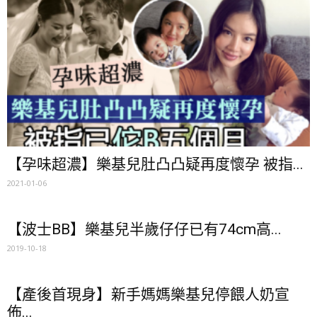
【孕味超濃】樂基兒肚凸凸疑再度懷孕 被指...
2021-01-06
【波士BB】樂基兒半歲仔仔已有74cm高...
2019-10-18
【產後首現身】新手媽媽樂基兒停餵人奶宣
佈...