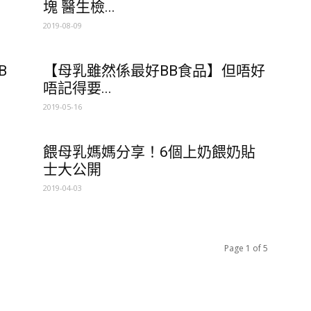
塊 醫生檢...
2019-08-09
B
【母乳雖然係最好BB食品】但唔好
唔記得要...
2019-05-16
餵母乳媽媽分享！6個上奶餵奶貼
士大公開
2019-04-03
Page 1 of 5