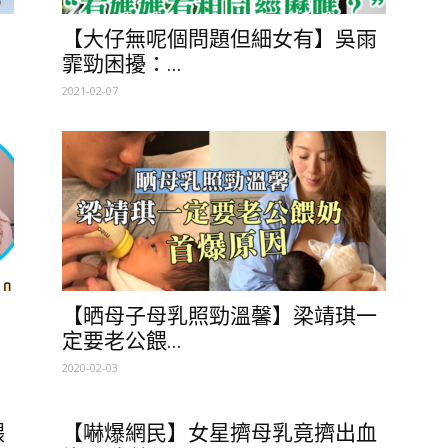
【大仔無呢個問題但細女有】吳雨
霏勁困擾：...
2021-02-07
【晒母子母乳照勁溫馨】梁靖琪一
定要老公餵...
2020-02-03
餵
【嚇爆網民】女星擠母乳竟擠出血