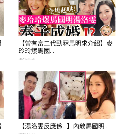
問
【曾有富二代勁冧馬明求介紹】麥
玲玲爆馬國...
2023-01-20
婚
【湯洛雯反應係…】內斂馬國明...