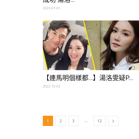
2023-01-01
【連馬明個樣都…】湯洛雯疑P...
2022-12-03
...
1
2
3
12