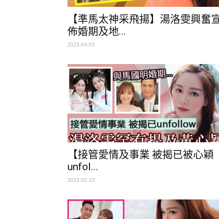
【準馬太神采飛揚】湯洛雯興奮
佈婚期及地...
2023-04-03
【接管愛情及事業 被揭已被心穎
unfol...
2023-02-23