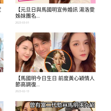
宣
【元旦日與馬國明宣佈婚訊 湯洛雯
姊妹團名...
2023-03-01
【馬國明今日生日 前度黃心穎情人
節高調復...
2023-02-13