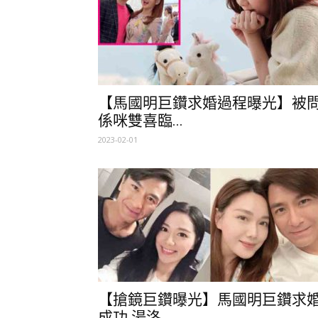
【馬國明巨鑽求婚過程曝光】被
係咪雙喜臨...
2023-02-01
【搶鏡巨鑽曝光】馬國明巨鑽求
成功 湯洛...