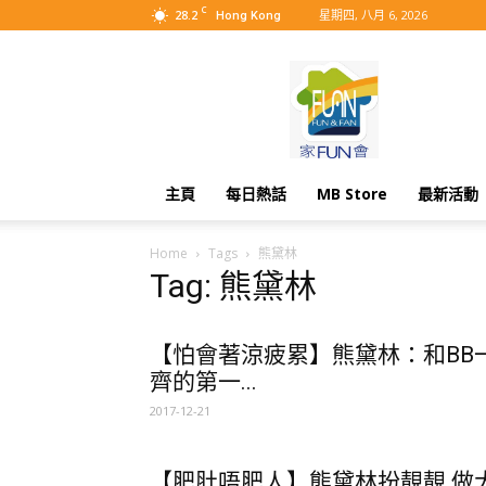
C
28.2
星期四, 八月 6, 2026
Hong Kong
MyBB
主頁
每日熱話
MB Store
最新活動
Home
Tags
熊黛林
Tag: 熊黛林
【怕會著涼疲累】熊黛林：和BB
齊的第一...
2017-12-21
【肥肚唔肥人】熊黛林扮靚靚 做