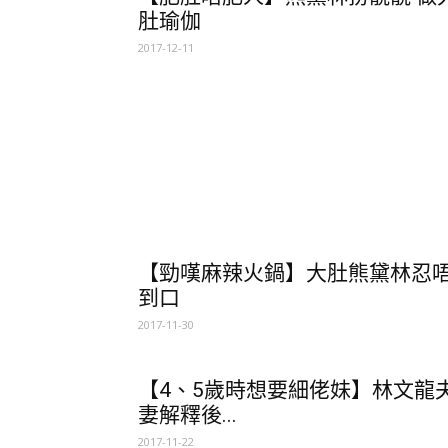
肚瑜伽
2017-12-11
【勁嘆麻辣火鍋】大肚熊黛林忍
到口
2017-11-30
【4、5歲時想要細佬妹】林文龍
妻解釋後...
2017-11-22