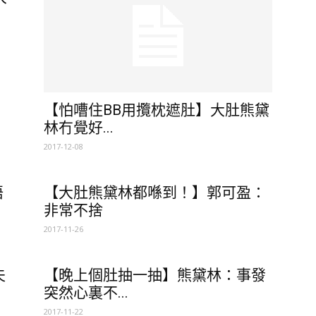
【怕嘈住BB用攬枕遮肚】大肚熊黛
林冇覺好...
2017-12-08
唔
【大肚熊黛林都喺到！】郭可盈：
非常不捨
2017-11-26
夫
【晚上個肚抽一抽】熊黛林：事發
突然心裏不...
2017-11-22