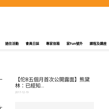
過往活動
會員日誌
專家信箱
家Fun號外
課程及講座
一
【佗B五個月首次公開露面】熊黛
林：已經知...
2017-12-19
大