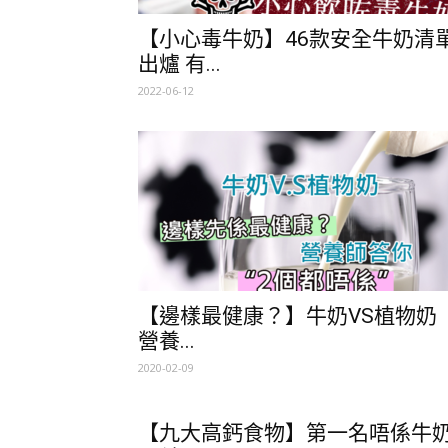
【小心毒牛奶】46款安全牛奶清
出爐 有...
2022-06-12
【邊樣最健康？】牛奶VS植物奶
營養...
2020-02-09
【九大高鈣食物】第一名唔係牛