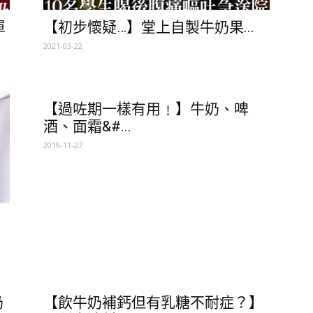
單
【初步懷疑…】堂上自製牛奶果...
2021-03-22
【過咗期一樣有用﹗】牛奶、啤
酒、面霜&#...
2019-11-27
奶
【飲牛奶補鈣但有乳糖不耐症？】