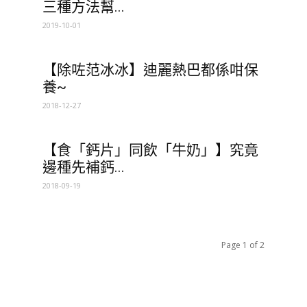
三種方法幫...
2019-10-01
【除咗范冰冰】迪麗熱巴都係咁保
養~
2018-12-27
【食「鈣片」同飲「牛奶」】究竟
邊種先補鈣...
2018-09-19
Page 1 of 2