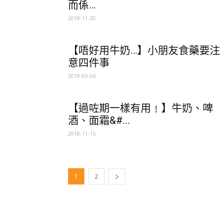
而係…
2019-11-20
【唔好用牛奶…】小朋友食藥要注
意四件事
2019-03-06
【過咗期一樣有用﹗】牛奶、啤
酒、面霜&#...
2018-11-15
1
2