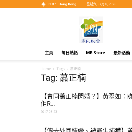
C
32.8
星期六, 八月 8, 2026
Hong Kong
MyBB
主頁
每日熱話
MB Store
最新活動
Home
Tags
蕭正楠
Tag: 蕭正楠
【會同蕭正楠閃婚？】黃翠如：
佢R...
2017-08-23
【傳去外國結婚、被野生捕獲】