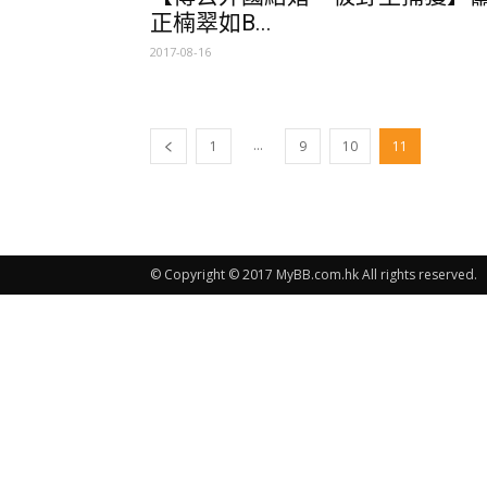
正楠翠如B...
2017-08-16
...
1
9
10
11
© Copyright © 2017 MyBB.com.hk All rights reserved.