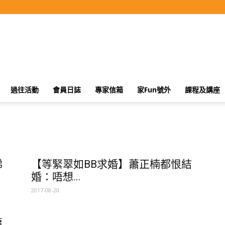
過往活動
會員日誌
專家信箱
家Fun號外
課程及講座
睇
【等緊翠如BB求婚】蕭正楠都恨結
婚：唔想...
2017-08-20
蕭