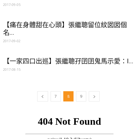
2017-09-05
【痛在身體甜在心頭】張繼聰留位紋囡囡個
名...
2017-09-02
【一家四口出巡】張繼聰孖囝囝鬼馬示愛：I...
2017-08-15
7
8
9