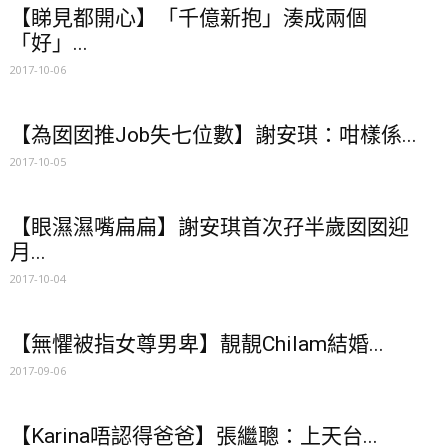
【睇見都開心】「千億新抱」湊成兩個
「好」...
2017-10-06
【為囡囡推Job失七位數】謝安琪：咁樣係...
2017-10-05
【眼濕濕嘴扁扁】謝安琪首次孖半歲囡囡迎
月...
2017-10-04
【無懼被指女尊男卑】靚靚Chilam結婚...
2017-09-06
【Karina唔認得爸爸】張繼聰：上天台...