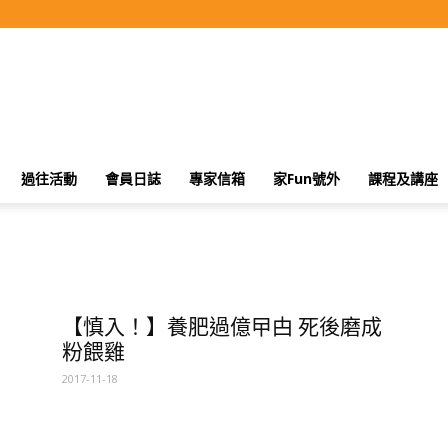
過往活動
會員日誌
專家信箱
家Fun號外
課程及講座
】
【慎入！】養肥過億曱甴 死後磨成
粉餵雞
2017-11-18
？