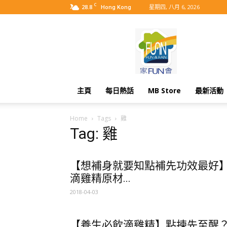
C
28.8
星期四, 八月 6, 2026
Hong Kong
MyBB
主頁
每日熱話
MB Store
最新活動
Home
Tags
雞
Tag: 雞
【想補身就要知點補先功效最好
滴雞精原材...
2018-04-03
【養生必飲滴雞精】點揀先至醒