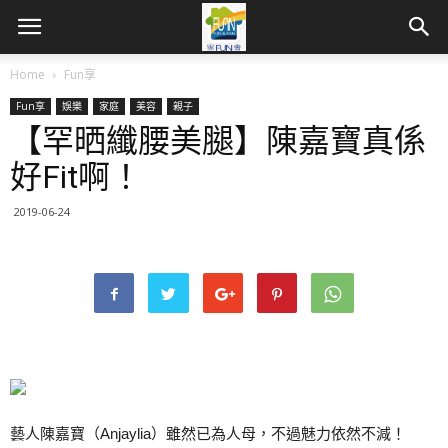
Home
Fun享
Fun享
娛樂
家庭
美容
親子
【罕晒纖腰美腿】陳嘉寶真係
好Fit啊！
2019-06-24
藝人陳嘉寶（Anjaylia）雖然已為人母，不過魅力依然不減！