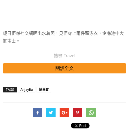
呢日佢喺社交網晒出水着照，見佢穿上兩件頭泳衣，企喺池中大
擺甫士。
搜尋 Travel
閱讀全文
雖然Anjaylia冇驕人上圍，不過就勝在身材平均，大晒纖腰同白滑
TAGS
Anjaylia
陳嘉寶
美腿，相當吸睛！Anjaylia仲話：「工作有時，休息也有時。」
唔少網民紛紛讚好，又話Anjaylia身形依然咁Fit，真係羨慕死人