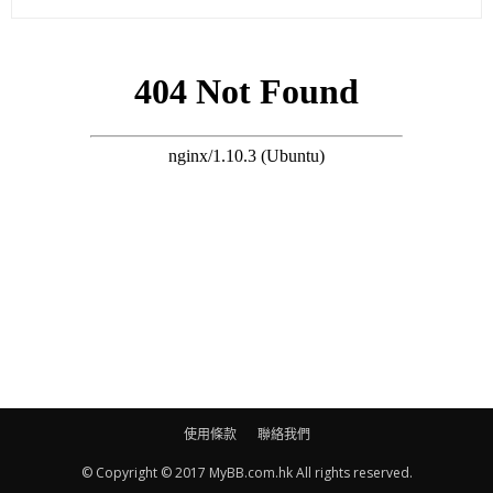
喇！
(on.cc)
使用條款
聯絡我們
© Copyright © 2017 MyBB.com.hk All rights reserved.