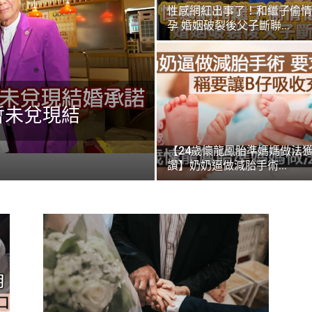
性感網紅出事了！和繼子偷情
孕 婚姻破裂後父子斷聯...
暫未兌現結
【24歲懷龍鳳胎準媽媽做法
讚】奶奶逼做減胎手術...