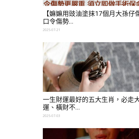
【嫲嫲用豉油塗抹17個月大孫仔
口令傷勢...
2025-07-21
一生財運最好的五大生肖，必走
運、橫財不...
2025-07-03