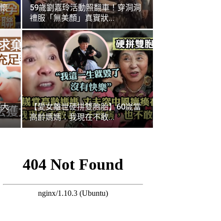
懷
59歲劉嘉玲活動照翻車！穿洞洞
禮服「無美顏」真實狀...
獲大
【愛女離世硬拼雙胞胎】60嵗當
高齡媽媽：我現在不敢...