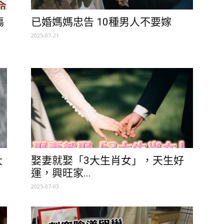
傷
已婚媽媽忠告 10種男人不要嫁
2025-07-21
大
娶妻就娶「3大生肖女」，天生好
運，興旺家...
2025-07-03