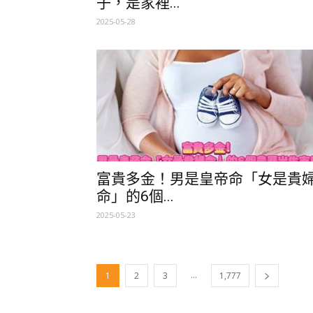
子，是家裡...
2025-05-28
富貴多金！男是皇帝命「女是貴
命」的6個...
2025-05-23
...
1
2
3
1,777