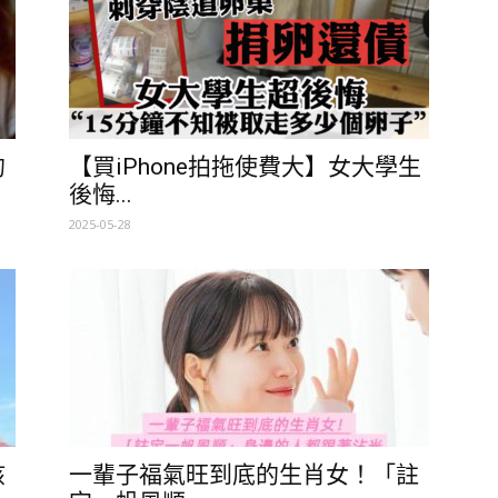
的
【買iPhone拍拖使費大】女大學生
後悔...
2025-05-28
孩
一輩子福氣旺到底的生肖女！「註