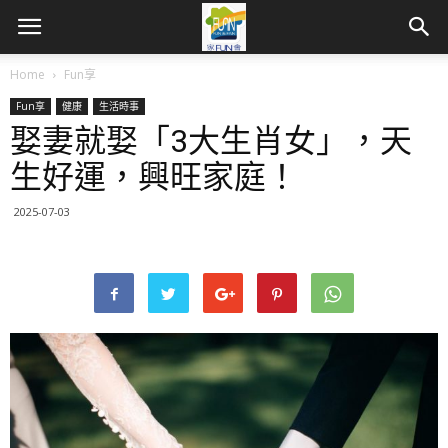
Home
Fun享
Fun享
健康
生活時事
娶妻就娶「3大生肖女」，天
生好運，興旺家庭！
2025-07-03