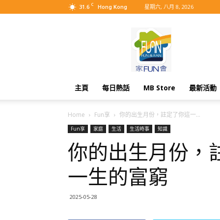
C
31.6
星期六, 八月 8, 2026
Hong Kong
MyBB
主頁
每日熱話
MB Store
最新活動
Home
Fun享
你的出生月份，註定了你這一...
Fun享
家庭
生活
生活時事
知識
你的出生月份，
一生的富窮
2025-05-28