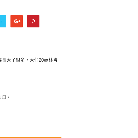
er
經長大了很多，大仔20歲林肯
囝囝。