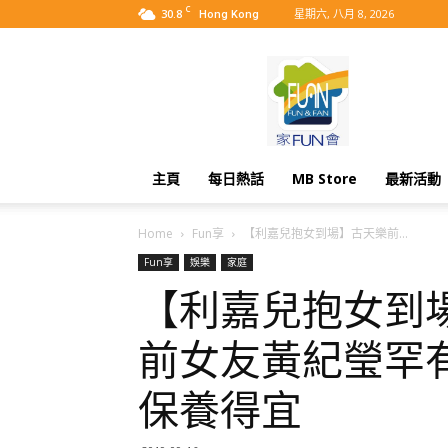
C
30.8
星期六, 八月 8, 2026
Hong Kong
MyBB
主頁
每日熱話
MB Store
最新活動
Home
Fun享
【利嘉兒抱女到場】古天樂前...
Fun享
娛樂
家庭
【利嘉兒抱女到
前女友黃紀瑩罕有
保養得宜