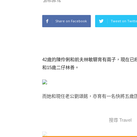
2019-09-16
Share on Facebook
Tweet on Twitt
42歲的陳伶俐和前夫林敏驄育有兩子，現在已
和15歲二仔林善。
而她和現任老公劉頌銘，亦育有一名快將五歲
搜尋 Travel