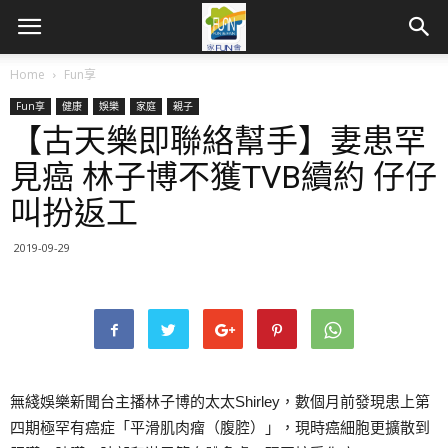
Home
Fun享
Fun享
健康
娛樂
家庭
親子
【古天樂即聯絡幫手】妻患罕
見癌 林子博不獲TVB續約 仔仔
叫扮返工
2019-09-29
無綫娛樂新聞台主播林子博的太太Shirley，數個月前發現患上第
四期極罕有癌症「平滑肌肉瘤（腹腔）」，現時癌細胞更擴散到