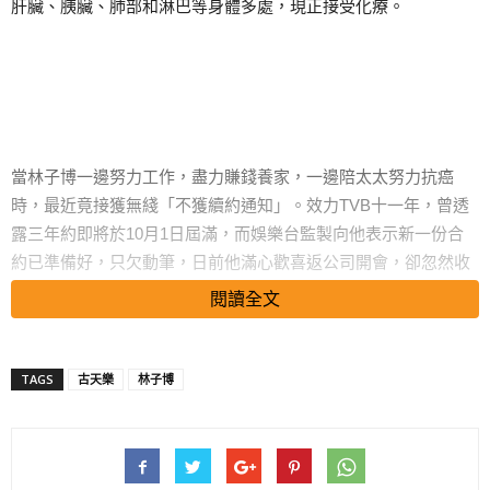
肝臟、胰臟、肺部和淋巴等身體多處，現正接受化療。
當林子博一邊努力工作，盡力賺錢養家，一邊陪太太努力抗癌
時，最近竟接獲無綫「不獲續約通知」。效力TVB十一年，曾透
露三年約即將於10月1日屆滿，而娛樂台監製向他表示新一份合
約已準備好，只欠動筆，日前他滿心歡喜返公司開會，卻忽然收
到「噩耗」，知道公司「棄將」決與他結束賓主關係。
閱讀全文
TAGS
古天樂
林子博
搜尋 Travel
子博坦言最擔心患上罕見癌症的太太Shirley的心情，接著與10歲
仔仔卓楠商量，叫爸爸繼續「扮返工」，以免Shirley再受刺激。