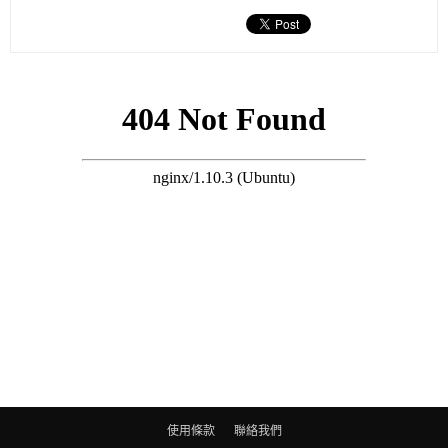
子博無奈謂：「呢招梗係唔work啦，我要同太太打針、陪佢覆
診，咁點瞞姐？話咗畀太太知後，佢就爆喊，不過我同佢講唔好
諗得咁灰，我仲有手有腳，可以搵兼職做住先，而事實上依家長
工其實唔係咁啱我，我都要照顧屋企嘛。」
子博接受媒體訪問，他卻無太多抱怨：「本來話續約我仲有人工
加，娛樂台上下手足一直都好幫我，我太太有病佢哋喺工作分配
上都作出適當安排，而無綫始終係企業，佢哋有佢哋嘅選擇。
（經濟壓力好重？）我單係租樓都萬幾，點會冇？但如果要鑽牛
角尖，我不如花多啲心機出去搵嘢做仲好過﹗」
據悉，子博不獲續約一事已在圈中傳開，一眾無綫舊同事都明白
他的境況，主動幫他找工，而另一電視
台
台
ViuTV方面亦打算向
他招手，而據知演藝人協會會長古天樂亦第一時間找人聯絡子
博，希望能為他伸出援手，令子博頓感人間仍然有情。
使用條款
聯絡我們
雖然林子博現時仍爲照顧家庭和太太奔波，但他仍飲水思源：