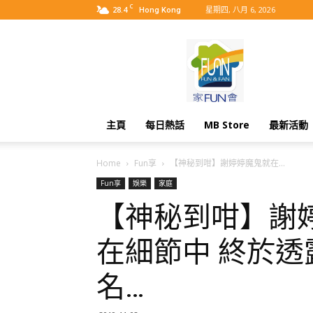
C
28.4
星期四, 八月 6, 2026
Hong Kong
MyBB
主頁
每日熱話
MB Store
最新活動
Home
Fun享
【神秘到咁】謝婷婷魔鬼就在...
Fun享
娛樂
家庭
【神秘到咁】謝
在細節中 終於透
名…