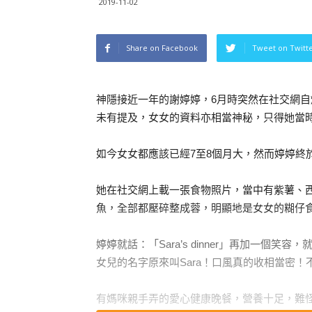
2019-11-02
Share on Facebook
Tweet on Twitt
神隱接近一年的謝婷婷，6月時突然在社交網
未有提及，女女的資料亦相當神秘，只得她當
如今女女都應該已經7至8個月大，然而婷婷終
她在社交網上載一張食物照片，當中有紫薯、
魚，全部都壓碎整成蓉，明顯地是女女的糊仔
婷婷就話：「Sara’s dinner」再加一個笑
女兒的名字原來叫Sara！口風真的收相當密
有媽咪親手弄的愛心健康晚餐，營養十足，難怪