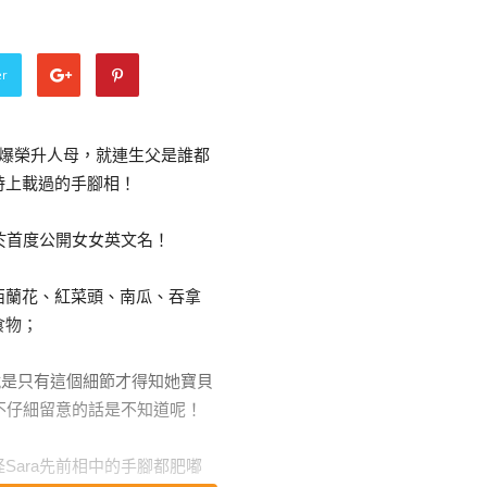
er
自爆榮升人母，就連生父是誰都
時上載過的手腳相！
於首度公開女女英文名！
西蘭花、紅菜頭、南瓜、吞拿
食物；
容，就是只有這個細節才得知她寶貝
！不仔細留意的話是不知道呢！
Sara先前相中的手腳都肥嘟