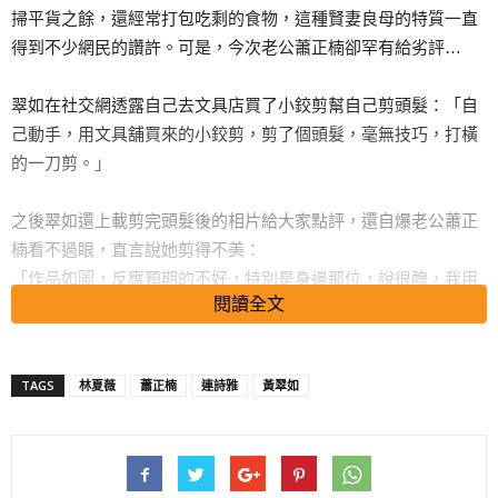
掃平貨之餘，還經常打包吃剩的食物，這種賢妻良母的特質一直
得到不少網民的讚許。可是，今次老公蕭正楠卻罕有給劣評…
翠如在社交網透露自己去文具店買了小鉸剪幫自己剪頭髮：「自
己動手，用文具舖買來的小鉸剪，剪了個頭髮，毫無技巧，打橫
的一刀剪。」
之後翠如還上載剪完頭髮後的相片給大家點評，還自爆老公蕭正
楠看不過眼，直言說她剪得不美：
「作品如圖，反應預期的不好，特別是身邊那位，說很醜，我用
閱讀全文
了很多心力才勸服他幫我拍照。但，我很喜歡。」
雖然得到老公劣評並不好受，但獲網民大讚她其實刀法不錯，連
好友連詩雅同林夏薇都留言讚翠如好勁！
TAGS
林夏薇
蕭正楠
連詩雅
黃翠如
（綜合報道）