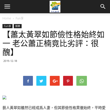
Home
Fun享
Fun享
娛樂
【蕭太黃翠如節儉性格始終如
一 老公蕭正楠竟比劣評：很
醜】
2019-12-18
藝人黃翠如雖然已經成爲人妻，但其節儉性格貫徹始終，平時愛