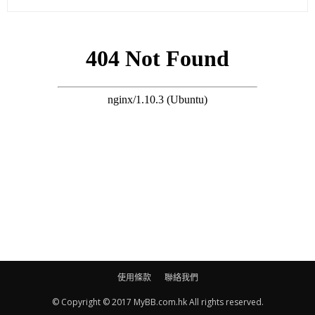
番閉路電視係咩人做。（街招話你係傻港姐畀人呃！）我不嬲都
傻傻地，但呢個係題外話啦！（街招攻擊Benny好犀利，你信唔
信任佢？）唔係信唔信任嘅問題，我哋一直都相處舒服開心，可
能係Benny或者阿Yu同人有誤會。（同阿Yu熟唔熟？）叫做識
得，都可能會同佢傾吓了解件事。」
(相關新聞：【高調放閃被指宣佈婚訊後】陳庭欣男友今被貼街招
疑偷食
https://bit.ly/2ZpwUyu
)
使用條款
聯絡我們
© Copyright © 2017 MyBB.com.hk All rights reserved.