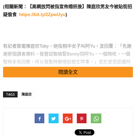
(相關新聞：【高調放閃被指宣佈婚訊後】陳庭欣男友今被貼街招
疑偷食
https://bit.ly/2ZpwUyu
)
有記者致電陳庭欣Toby，她指相中女子叫阿Yu，並回覆：「先謝
謝那個讀者爆料，我嘗試聯絡緊Benny同阿Yu，一個飛咗，一個
暫時未有回應，所以我暫時都唔知發生咩事。」至於是否認識阿
Yu，Toby則表示：「我係認識阿Yu嘅，識咗兩年左右，不過唔算
閱讀全文
係太熟，大家都有mutual friends。」
搜尋 Travel
TAGS
陳庭欣
及後Toby出現在旺角，她再次回應說：「佢（男友）啱啱落機，
我Send咗個新聞畀佢睇，但未詳細傾，首先要處理好件事，要睇