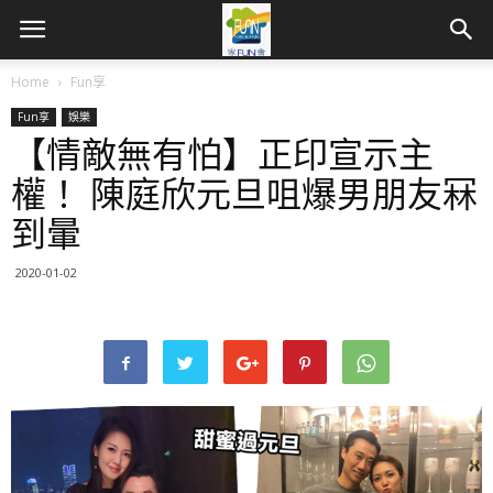
Home
Fun享
Fun享
娛樂
【情敵無有怕】正印宣示主
權！ 陳庭欣元旦咀爆男朋友冧
到暈
2020-01-02