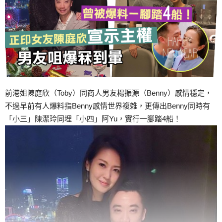
前港姐陳庭欣（Toby）同商人男友楊振源（Benny）感情穩定，
不過早前有人爆料指Benny感情世界複雜，更傳出Benny同時有
「小三」陳潔玲同埋「小四」阿Yu，實行一腳踏4船！