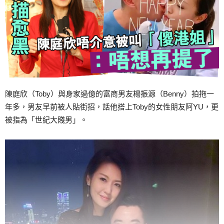
陳庭欣（Toby）與身家過億的富商男友楊振源（Benny）拍拖一
年多，男友早前被人貼街招，話他搭上Toby的女性朋友阿YU，更
被指為「世紀大賤男」。