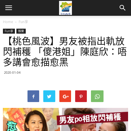
Home
Fun享
Fun享
娛樂
【桃色風波】男友被指出軌放
閃補穫 「傻港姐」陳庭欣：唔
多講會愈描愈黑
2020-01-04