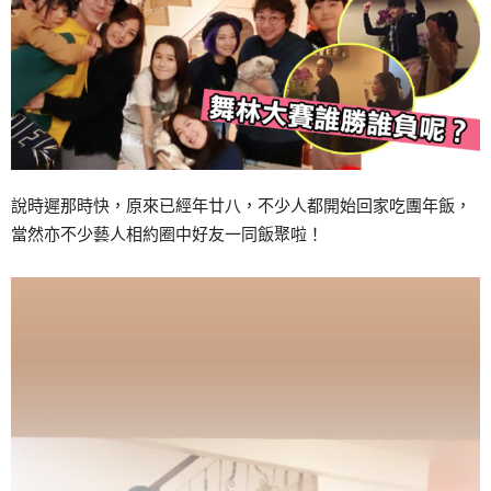
說時遲那時快，原來已經年廿八，不少人都開始回家吃團年飯，
當然亦不少藝人相約圈中好友一同飯聚啦！