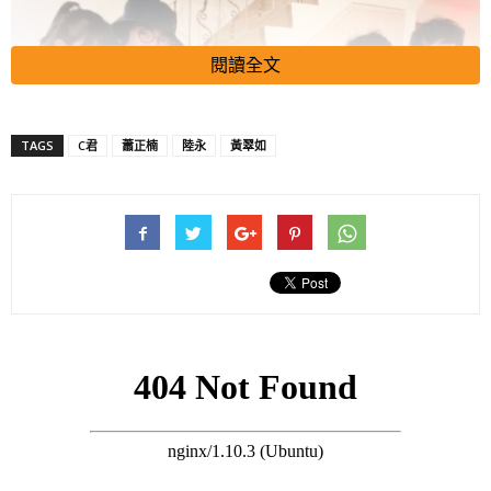
閱讀全文
TAGS
C君
蕭正楠
陸永
黃翠如