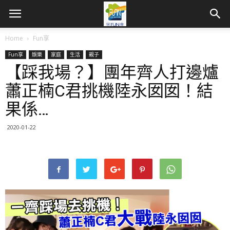
Home
Fun享
Fun享
娛樂
家庭
生活
親子
【踩我場？】團年齊人打邊爐
蕭正楠C君挑機陸永囡囡！結
果係…
2020-01-22