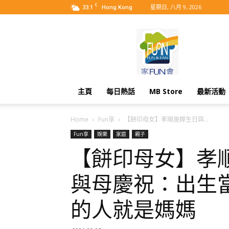
C
33.1
星期日, 八月 9, 2026
Hong Kong
MyBB
主頁
每日熱話
MB Store
最新活動
Home
Fun享
【餅印母女】孝順施嬅生日與...
Fun享
娛樂
家庭
親子
【餅印母女】孝
與母慶祝：出生
的人就是媽媽