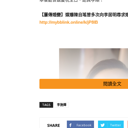
【屢傳婚變】媒爆陳自瑤曾多次向李居明尋求
http://mybblink.online/k/jP8lB
閱讀全文
TAGS
李施嬅
SHARE
Facebook
Twitter