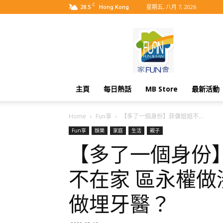
C
28.5
星期五, 八月 7, 2026
Hong Kong
MyBB
主頁
每日熱話
MB Store
最新活動
Home
Fun享
【多了一個身份】菲傭姐姐不...
Fun享
娛樂
家庭
生活
親子
【多了一個身份
不在家 區永權做
做埋牙醫？