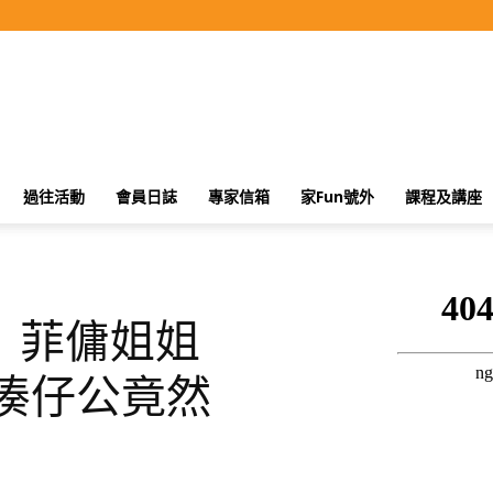
過往活動
會員日誌
專家信箱
家Fun號外
課程及講座
】菲傭姐姐
湊仔公竟然