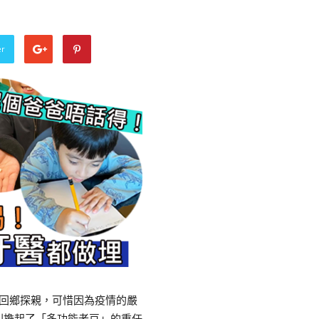
er
以就回鄉探親，可惜因為疫情的嚴
則擔起了「多功能老豆」的重任