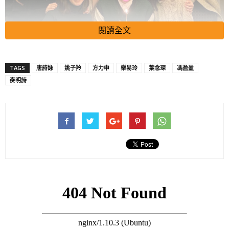
閱讀全文
TAGS
唐詩詠
姚子羚
方力申
樂易玲
葉念琛
馮盈盈
麥明詩
就像今個月45歲生日的導演葉念琛，圈中人緣甚佳，獲不少藝人
好友為其提早慶祝。