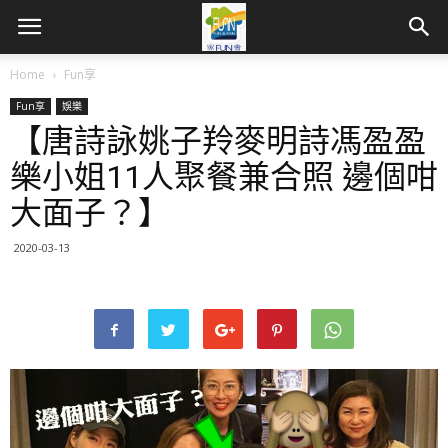
Home
Fun享
Fun享
娛樂
【唐詩詠姚子羚麥明詩馮盈盈
樂小姐11人聚餐兼合照 邊個咁
大面子？】
2020-03-13