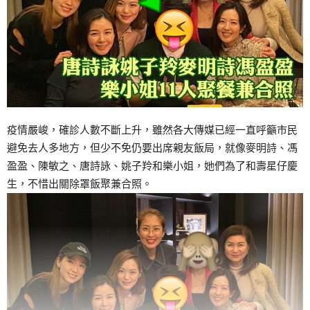
疫情嚴峻，確診人數不斷上升，雖然各大傳媒已經一直呼籲市民
避免去人多地方，但少不免仍要出席親友飯局，就像麥明詩、馮
盈盈、陳敏之、唐詩詠、姚子羚和樂小姐，她們為了和壽星仔慶
生，不惜出關除罩飯聚兼合照。