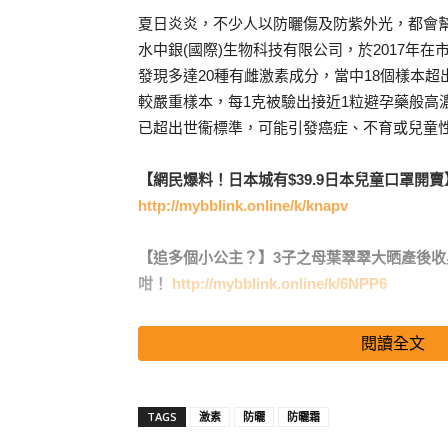
夏日炎炎，不少人以防曬傷及防紫外光，都會
水中銀(國際)生物科技有限公司，於2017年在
發現多達20種有雌激素成分，當中18個樣本超
較嚴重樣本，每1克被驗出接近1粒避孕藥般高
已超出世衞標準，可能引發癌症、不育或兒童
【網民爆料！日本城有$39.9日本兒童口罩開賣
http://mybblink.online/k/knapv
【追多個小公主？】3子之母葉翠翠大晒產後收
咁！
http://mybblink.online/k/6NPP6
該公司引述世衞指引，類雌激素可引致癌症、
閱讀全文
者小心選擇及使用防曬產品
搜尋 Travel
TAGS
激素
防曬
防曬霜