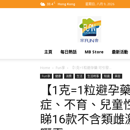
C
33.4
星期日, 八月 9, 2026
Hong Kong
MyBB
主頁
每日熱話
MB Store
最新活動
Home
Fun享
【1克=1粒避孕藥 可引發...
Fun享
健康
消費
生活
生活時事
知識
美容
【1克=1粒避孕
症、不育、兒童
睇16款不含類雌