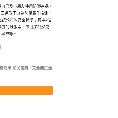
幫自己及小朋友使用防曬產品。
市面選取了51款防曬霜作檢測，
出該公司的安全標準；其中4個
濃度的雌激素。每日搽2至3克
性早熟等。
】
身成果 網民驚訝：完全無生過
生殖能力下降等問題，建議消費