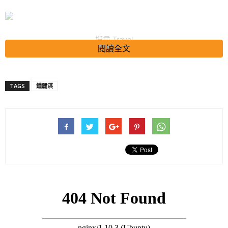
搜尋 Travel
閱讀全文
【人工受孕内幕曝光】媒爆阿嬌賴弘國決定分開 與嚴峻疫情有關
http://mybblink.online/k/pGjDX
TAGS
鍾麗淇
【賴父賴母起初反對婚事】賴弘國一個舉動被阿嬌認定 勇敢主動
向他求婚
http://mybblink.online/k/8alpl
【曾低頭嗚咽「冇媽媽冇我」】郭富城未能送母最後一程：世界
好多嘢會變老，唯獨對母親的愛永不會老
http://mybblink.online/k/n8r11
【仲Tag埋阿嬌】前前妻Ivy深夜發文 被指内藏阿嬌賴弘國離婚真
相！
http://mybblink.online/k/drxb2