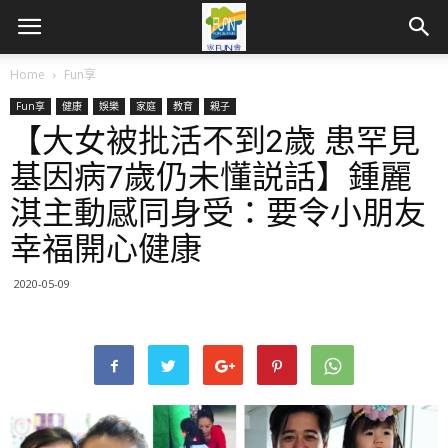
Home
Fun享
Fun享
健康
娛樂
家庭
教育
親子
【大女被批活不到2歲 患罕見
基因病7歲仍未懂説話】鍾麗
淇主動感同身受：要令小朋友
幸福開心健康
2020-05-09