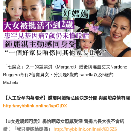
「七魔女」之一的鍾麗淇（Margaret）婚後與混血丈夫Nardone
Ruggero育有2個寶貝女，分別是8歲的Isabella以及5歲的
Michela。
【人工受孕内幕曝光】媒爆阿嬌賴弘國決定分開 與嚴峻疫情有關
http://mybblink.online/k/pGjDX
【B女近鏡超可愛】楊怡晒母女照感受深 曾揚言長大後不會結
婚：「我只要嫁給媽媽」
http://mybblink.online/k/6D5Z6