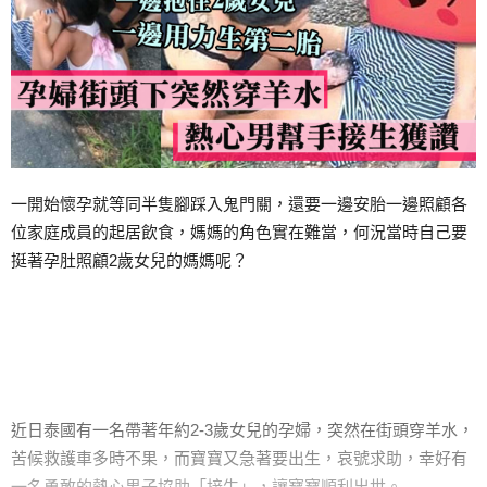
一開始懷孕就等同半隻腳踩入鬼門關，還要一邊安胎一邊照顧各
位家庭成員的起居飲食，媽媽的角色實在難當，何況當時自己要
挺著孕肚照顧2歲女兒的媽媽呢？
近日泰國有一名帶著年約2-3歲女兒的孕婦，突然在街頭穿羊水，
苦候救護車多時不果，而寶寶又急著要出生，哀號求助，幸好有
一名勇敢的熱心男子協助「接生」，讓寶寶順利出世。