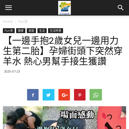
Home
Fun享
Fun享
健康
家庭
生活
生活時事
【一邊手抱2歲女兒一邊用力
生第二胎】孕婦街頭下突然穿
羊水 熱心男幫手接生獲讚
2020-07-23