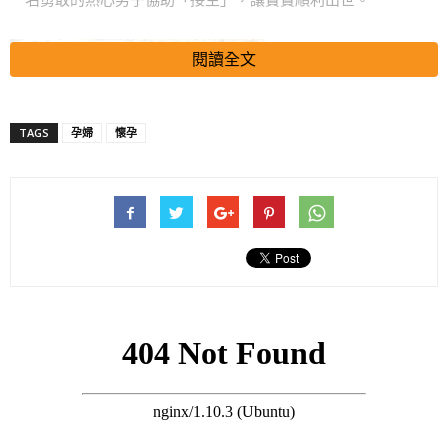
閱讀全文
TAGS
孕婦
懷孕
綜合泰媒報導，男網友日前在Facebook貼文分享，自己在回家路
上看到一名孕婦坐在路邊，表情相當痛苦，旁邊還有一個小女孩
相當緊張。