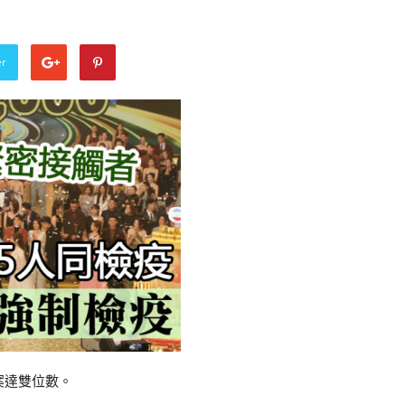
er
案達雙位數。