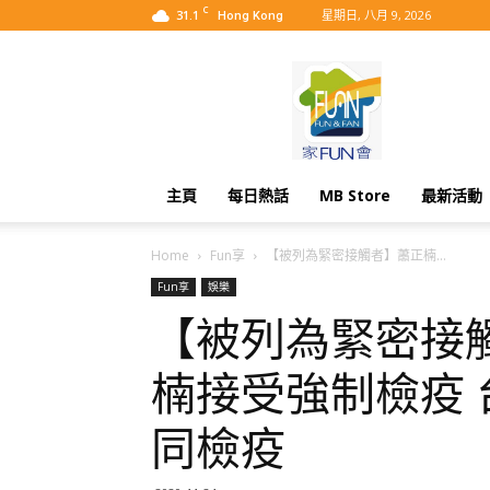
C
31.1
星期日, 八月 9, 2026
Hong Kong
MyBB
主頁
每日熱話
MB Store
最新活動
Home
Fun享
【被列為緊密接觸者】蕭正楠...
Fun享
娛樂
【被列為緊密接
楠接受強制檢疫 
同檢疫