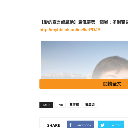
【愛的宣言超感動】袁偉豪第一個喊：多謝寶
http://mybblink.online/k/rPDJB
閱讀全文
TAGS
TVB
蕭正楠
黃翠如
SHARE
Facebook
Twitter