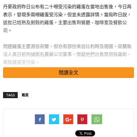
丹麥政府昨日公布有二十噸受污染的雞蛋在當地出售後，今日再
表示，發現多兩噸雞蛋受污染，但並未透露詳情。當局昨日說，
這批已烚熟及剝殼的雞蛋，主要出售到餐廳、咖啡室及餐飲公
司。
問題雞蛋主要源自荷蘭，但亦有部份來自比利時及德國。荷蘭執
法人員日前拘捕兩名農藥公司董事，懷疑他們出售禁用殺蟲劑，
導致雞蛋受污染。
閱讀全文
搜尋 Travel
(881903)
TAGS
雞蛋