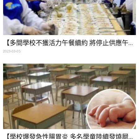
【多間學校不獲活力午餐續約 將停止供應午...
2023-03-05
【學校爆發急性腸胃炎 多名學童陸續發燒屙...