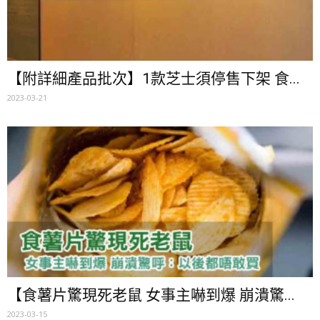
【附詳細產品批次】1款芝士須停售下架 食...
2023-03-21
【食薯片驚現死老鼠 女事主嚇到爆 崩潰驚...
2023-03-15