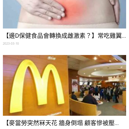
【邊D保健食品會轉換成雌激素？】常吃雞翼...
2023-03-10
【麥當勞突然冧天花 牆身倒塌 顧客慘被壓...