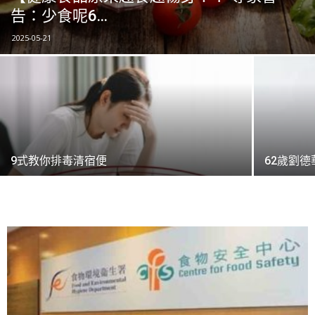
告：少食呢6...
2025-05-21
9式教你排毒清宿便
62歲劉