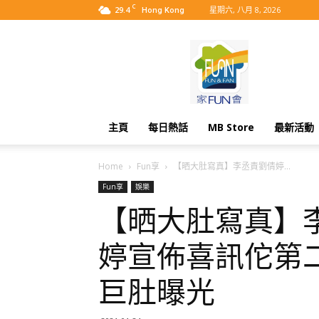
C
29.4
星期六, 八月 8, 2026
Hong Kong
MyBB
主頁
每日熱話
MB Store
最新活動
Home
Fun享
【晒大肚寫真】李丞責劉倩婷...
Fun享
娛樂
【晒大肚寫真】
婷宣佈喜訊佗第二
巨肚曝光