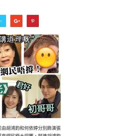
er
並由胡鴻鈞和何依婷分別飾演張
惹來網民極大迴響，就連胡鴻鈞