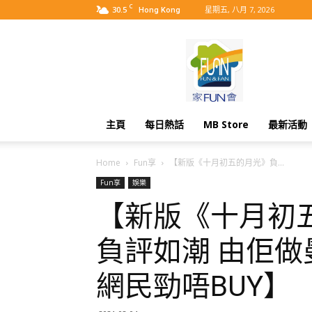
C
30.5
星期五, 八月 7, 2026
Hong Kong
MyBB
主頁
每日熱話
MB Store
最新活動
Home
Fun享
【新版《十月初五的月光》負...
Fun享
娛樂
【新版《十月初
負評如潮 由佢做
網民勁唔BUY】