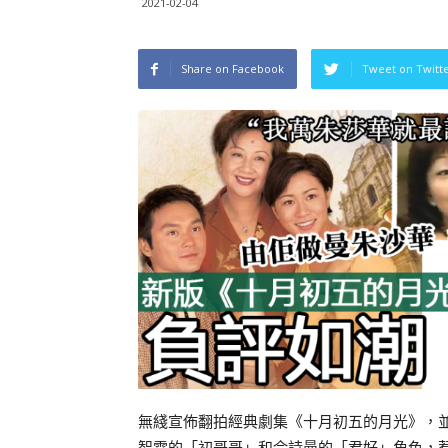
2021-02-04
Share on Facebook
Tweet on Twitt
無綫宣佈翻拍經典劇集《十月初五的月光》，
智霖的「初哥哥」和佘詩曼的「君好」角色，