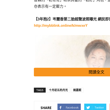
亦表示有一定壓力。
【3年抱2】岑麗香第二胎超聲波照曝光 網民
http://mybblink.online/k/mwxeY
閱讀全文
TAGS
十月初五的月光
姚嘉妮
SHARE
Facebook
Twitter