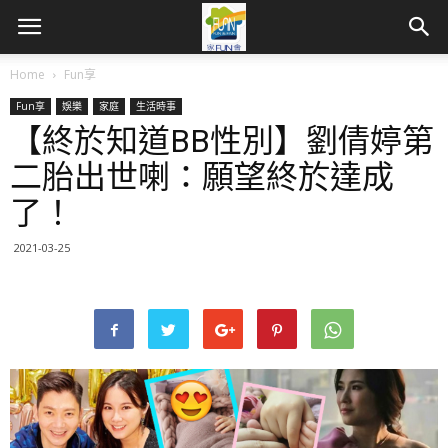
Home
Fun享
Fun享
娛樂
家庭
生活時事
【終於知道BB性別】劉倩婷第
二胎出世喇：願望終於達成
了！
2021-03-25