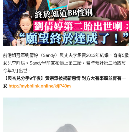
前港姐冠軍劉倩婷（Sandy）與丈夫李丞責2013年結婚，育有5歲
女兒李阡辰。Sandy早前宣布懷上第二胎，當時預計第二胎將於
今年3月出世。
【與杏兒分手9年後】黃宗澤被揭新戀情 對方大有來頭並育有一
女
http://mybblink.online/k/jP49m