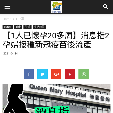
Home
Fun享
Fun享
健康
生活
生活時事
【1人已懷孕20多周】消息指2
孕婦接種新冠疫苗後流產
2021-04-14