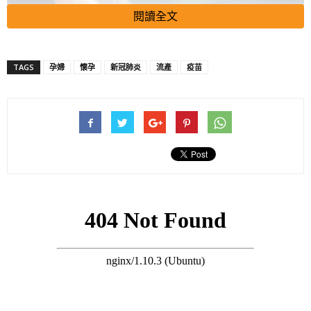
閱讀全文
TAGS
孕婦
懷孕
新冠肺炎
流產
疫苗
搜尋 Travel
據了解，有2名30多歲女子在接種復必泰疫苗後流產，2人分別到
瑪麗醫院及伊院求醫，其中一人已懷孕20多周。而其中一名孕婦
曾於本月8日接種復必泰疫苗，3日後因下體出血而到瑪麗醫院求
醫，其後證實流產。