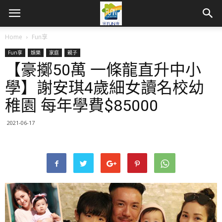
Home
Fun享
Fun享
娛樂
家庭
親子
【豪擲50萬 一條龍直升中小
學】謝安琪4歲細女讀名校幼
稚園 每年學費$85000
2021-06-17