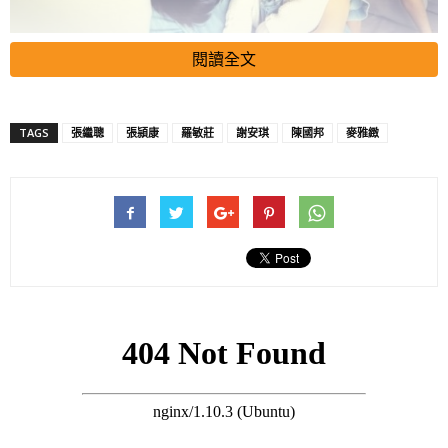
閱讀全文
藝人張繼聰與謝安琪（Kay）於2017年所生的幼女張靖
（KakaBall），一直獲父母及哥哥張瞻錫到燶。不經不覺這位小
妹妹已經4歲了，適學年齡入讀幼稚園。
TAGS
張繼聰
張頴康
羅敏莊
謝安琪
陳國邦
麥雅緻