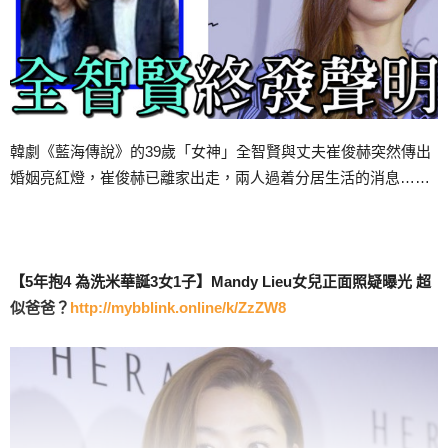
韓劇《藍海傳說》的39歲「女神」全智賢與丈夫崔俊赫突然傳出
婚姻亮紅燈，崔俊赫已離家出走，兩人過着分居生活的消息……
【5年抱4 為洗米華誕3女1子】Mandy Lieu女兒正面照疑曝光 超
似爸爸？
http://mybblink.online/k/ZzZW8