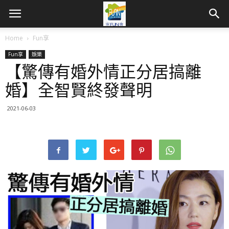
Home
Fun享
Fun享
娛樂
【驚傳有婚外情正分居搞離
婚】全智賢終發聲明
2021-06-03