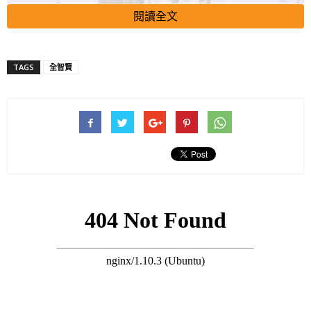
閱讀全文
TAGS
全智賢
事緣有前記者在其網上節目爆料，指去年12月聽聞全智賢與丈夫
崔俊赫的婚姻出現問題，崔俊赫不想做全智賢的丈夫，並已離家
出走，兩人目前已分居。
搜尋 Travel