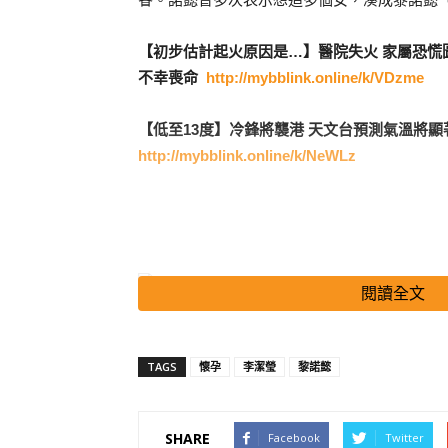
【初步估計起火原因是…】醫院失火 家屬恐慌
不幸喪命
http://mybblink.online/k/VDzme
【低至13度】冷鋒將襲港 天文台預測氣溫將
http://mybblink.online/k/NeWLz
閱讀全文
TAGS
懷孕
李潔瑩
黎諾懿
搜尋 Travel
【《星空》劇透】病毒檢測結果已出 懷孕以芯
SHARE
Facebook
Twitter
http://mybblink.online/k/Q4NJd