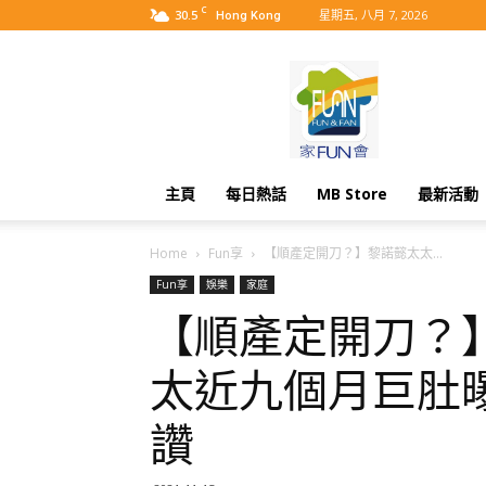
C
30.5
星期五, 八月 7, 2026
Hong Kong
MyBB
主頁
每日熱話
MB Store
最新活動
Home
Fun享
【順產定開刀？】黎諾懿太太...
Fun享
娛樂
家庭
【順產定開刀？
太近九個月巨肚曝
讚