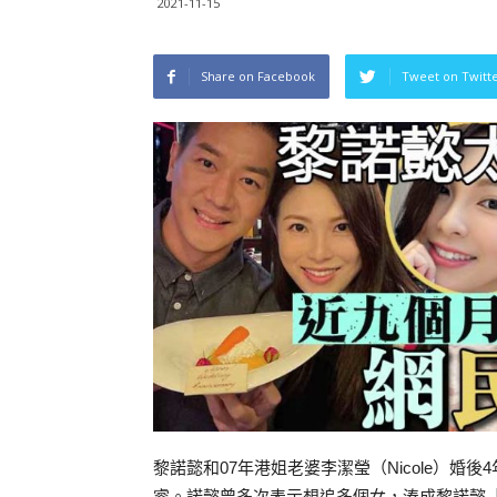
2021-11-15
Share on Facebook
Tweet on Twitt
黎諾懿和07年港姐老婆李潔瑩（Nicole）婚
睿。諾懿曾多次表示想追多個女，湊成黎諾懿