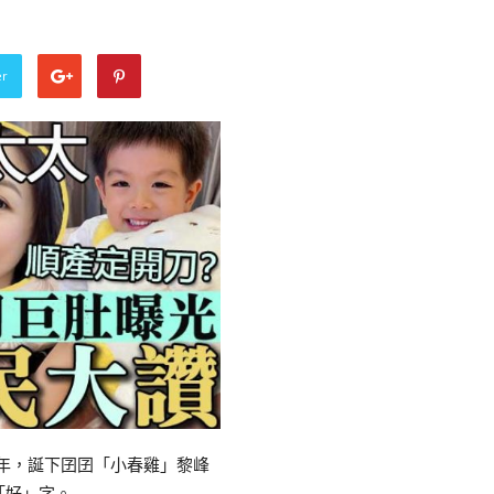
er
後4年，誕下囝囝「小春雞」黎峰
「好」字。