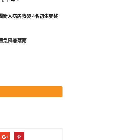
圖衝入病房救嬰 4名初生嬰終
顯著急降兼落雨
要緊急做手術