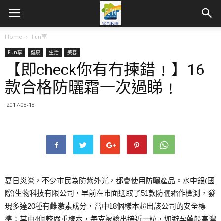
Home
Fun享
Fun享
健康
生活
美容
【即check你有冇揀錯﹗】16
款合格防曬霜一次過睇﹗
2017-08-18
夏日炎炎，不少市民為防紫外光，都會使用防曬產品。水中銀(國
際)生物科技有限公司，早前在市面選取了51款防曬霜作檢測，發
現多達20種有雌激素成分，當中18個樣本超出該公司的安全標
準；其中4個較嚴重樣本，每克被驗出接近一粒，如避孕藥般高濃