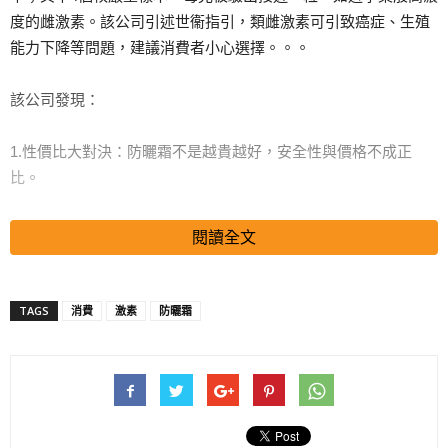
度的雌激素。該公司引述世衞指引，類雌激素可引致癌症、生殖
能力下降等問題，建議消費者小心選擇。。。
該公司發現：
1.性價比大對決：防曬霜不是越貴越好，安全性與價格不成正
比。
2、品牌所在地大對決：亞洲品牌比歐美澳品牌更安全。
閱讀全文
搜尋 Travel
TAGS
消費
激素
防曬霜
3.亞洲品牌比較：日本韓國品牌更安全。
4.歐美品牌比較：整體表現不理想。
5. 三大類型防曬產品中，物理防曬是最安全的選擇。